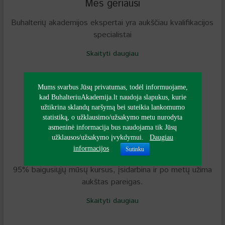
Mes geriausi
Buhalterių akademijos ekspertai yra aukščiau kvalifikacijos
specialistai
Skaityti daugiau
Mums svarbus Jūsų privatumas, todėl informuojame,
kad BuhalteriuAkademija.lt naudoja slapukus, kurie
užtikrina sklandų naršymą bei suteikia lankomumo
statistiką, o užklausimo/užsakymo metu nurodyta
asmeninė informacija bus naudojama tik Jūsų
užklausos/užsakymo įvykdymui.
Daugiau
Atsiliepimai
informacijos
Sutinku
95% baigusiųjų mūsų kursus, įsidarbina ir po metų užima
aukštas pareigas.
Skaityti daugiau