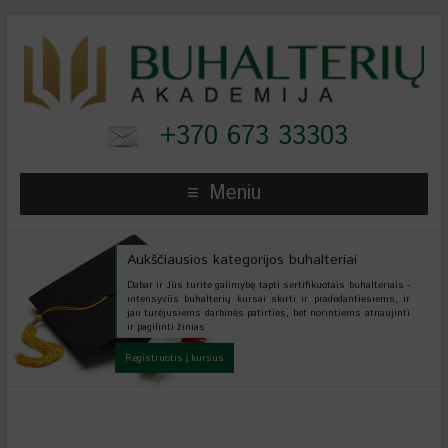
+370 673 33303
Meniu
Aukščiausios kategorijos buhalteriai
Dabar ir Jūs turite galimybę tapti sertifikuotais buhalteriais -
intensyvūs buhalterių kursai skirti ir pradedantiesiems, ir
jau turėjusiems darbinės patirties, bet norintiems atnaujinti
ir pagilinti žinias
Registruotis į kursus