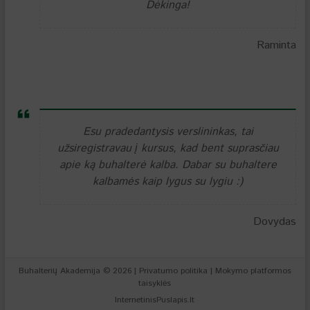
Dėkinga!
Raminta
Esu pradedantysis verslininkas, tai
užsiregistravau į kursus, kad bent suprasčiau
apie ką buhalterė kalba. Dabar su buhaltere
kalbamės kaip lygus su lygiu :)
Dovydas
Buhalterių Akademija
© 2026 |
Privatumo politika
|
Mokymo platformos
taisyklės
InternetinisPuslapis.lt